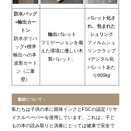
防水バッグ
パレット化さ
+輸出カー
れ、包まれた
トン
輸出パレット
シュリンク
防水ポリバ
フミゲーションを備
フィルムシュ
ッグ+標準
えた環境に優しい木
リンクラップ
輸出への本
製パレット。
+デジタル化
波形カート
パレットあた
ン（二重
り600kg
壁）
素材について：
私たちは子供の本に固体インクとFSCの認定 /リサ
イクルペーパーを使用しています。これは、子ど
もの本の読み取りと演奏にとっては健康で安全で