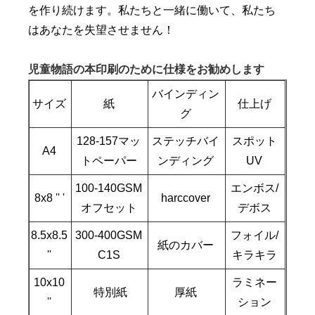
を作り続けます。私たちと一緒に働いて、私たち
はあなたを失望させません！
児童物語の本印刷のために仕様をお勧めします
バインディン
サイズ
紙
仕上げ
グ
128-157マッ
ステッチバイ
スポット
A4
トペーパー
ンディング
UV
100-140GSM
エンボス/
8x8 '' '
harccover
オフセット
デボス
8.5x8.5
300-400GSM
フォイル/
紙のカバー
''
C1S
キラキラ
10x10
ラミネー
特別紙
厚紙
''
ション