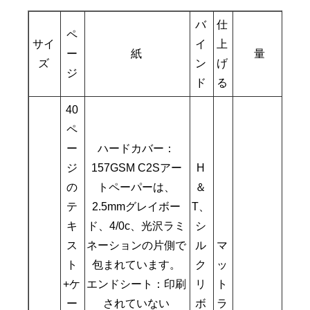
バ
仕
ペ
サイ
イ
上
ー
紙
量
ズ
ン
げ
ジ
ド
る
40
ペ
ー
ハードカバー：
ジ
157GSM C2Sアー
H
の
トペーパーは、
＆
テ
2.5mmグレイボー
T、
キ
ド、4/0c、光沢ラミ
シ
ス
ネーションの片側で
ル
マ
ト
包まれています。
ク
ッ
+ケ
エンドシート：印刷
リ
ト
ー
されていない
ボ
ラ