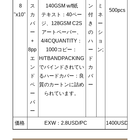
8
ス
140GSM w/f紙
ン
ミ
500pcs
"x10"
カ
テキスト：40ペー
付
ネ
バ
ジ、128GSM C2S
き
ー
ー
アートペーパー、
の
シ
+
4/4CQUANTITY：
ハ
ョ
8pp
1000コピー：
ー
ン;
エ
H/TBANDPACKING
ド
ン
でバインドされてい
カ
ド
るハードカバー：良
バ
ペ
質のカートンに詰め
ー
ー
られています。
パ
ー
価格
EXW：2.8USD/PC
1400USD