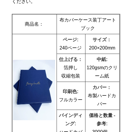
ください。
布カバーケース装丁アート
商品名：
ブック
ページ:
サイズ：
240ページ
200×200mm
仕上げる：
中紙:
箔押し
120gsmのクリ
収縮包装
ーム紙
カバー：
印刷色:
布製ハードカ
フルカラー
バー
バインディ
価格と数量 -
ング:
参考:
ハードカバ
3000個 --