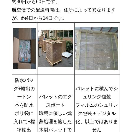
約30日から60日です。
航空便での配送時間は、住所によって異なります
が、約4日から14日です。
防水バッ
グ+輸出カ
パレットに積んでシ
ートン
パレットのエク
ュリンク包装
本を防水
スポート
フィルムのシュリン
ポリ袋に
環境に優しい燻
ク包装 + デジタル
入れて+標
蒸処理を施した
化、以上ではありま
準輸出
木製パレットで
せん